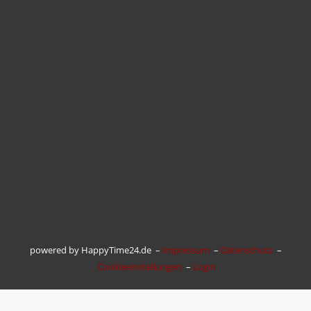
powered by HappyTime24.de –
Impressum
–
Datenschutz
–
Cookieeinstellungen
–
Login