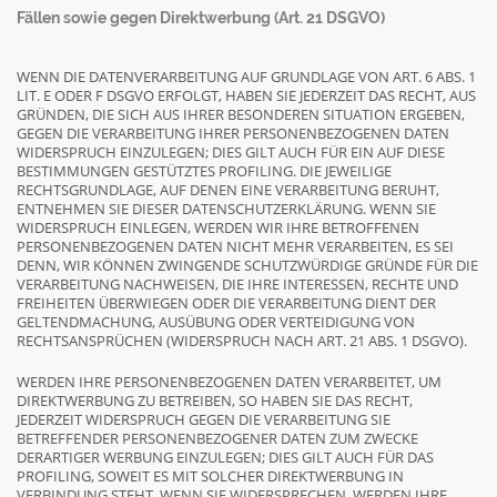
Fällen sowie gegen Direktwerbung (Art. 21 DSGVO)
WENN DIE DATENVERARBEITUNG AUF GRUNDLAGE VON ART. 6 ABS. 1
LIT. E ODER F DSGVO ERFOLGT, HABEN SIE JEDERZEIT DAS RECHT, AUS
GRÜNDEN, DIE SICH AUS IHRER BESONDEREN SITUATION ERGEBEN,
GEGEN DIE VERARBEITUNG IHRER PERSONENBEZOGENEN DATEN
WIDERSPRUCH EINZULEGEN; DIES GILT AUCH FÜR EIN AUF DIESE
BESTIMMUNGEN GESTÜTZTES PROFILING. DIE JEWEILIGE
RECHTSGRUNDLAGE, AUF DENEN EINE VERARBEITUNG BERUHT,
ENTNEHMEN SIE DIESER DATENSCHUTZERKLÄRUNG. WENN SIE
WIDERSPRUCH EINLEGEN, WERDEN WIR IHRE BETROFFENEN
PERSONENBEZOGENEN DATEN NICHT MEHR VERARBEITEN, ES SEI
DENN, WIR KÖNNEN ZWINGENDE SCHUTZWÜRDIGE GRÜNDE FÜR DIE
VERARBEITUNG NACHWEISEN, DIE IHRE INTERESSEN, RECHTE UND
FREIHEITEN ÜBERWIEGEN ODER DIE VERARBEITUNG DIENT DER
GELTENDMACHUNG, AUSÜBUNG ODER VERTEIDIGUNG VON
RECHTSANSPRÜCHEN (WIDERSPRUCH NACH ART. 21 ABS. 1 DSGVO).
WERDEN IHRE PERSONENBEZOGENEN DATEN VERARBEITET, UM
DIREKTWERBUNG ZU BETREIBEN, SO HABEN SIE DAS RECHT,
JEDERZEIT WIDERSPRUCH GEGEN DIE VERARBEITUNG SIE
BETREFFENDER PERSONENBEZOGENER DATEN ZUM ZWECKE
DERARTIGER WERBUNG EINZULEGEN; DIES GILT AUCH FÜR DAS
PROFILING, SOWEIT ES MIT SOLCHER DIREKTWERBUNG IN
VERBINDUNG STEHT. WENN SIE WIDERSPRECHEN, WERDEN IHRE