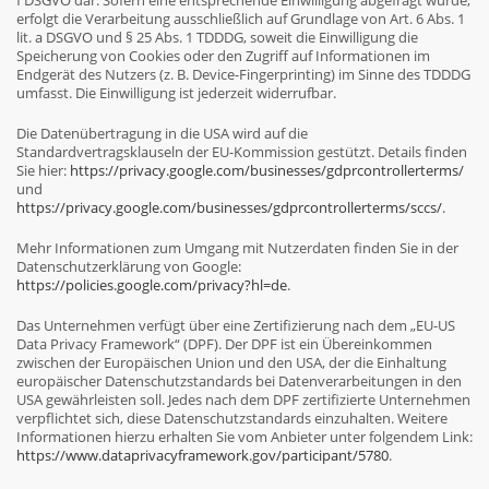
f DSGVO dar. Sofern eine entsprechende Einwilligung abgefragt wurde,
erfolgt die Verarbeitung ausschließlich auf Grundlage von Art. 6 Abs. 1
lit. a DSGVO und § 25 Abs. 1 TDDDG, soweit die Einwilligung die
Speicherung von Cookies oder den Zugriff auf Informationen im
Endgerät des Nutzers (z. B. Device-Fingerprinting) im Sinne des TDDDG
umfasst. Die Einwilligung ist jederzeit widerrufbar.
Die Datenübertragung in die USA wird auf die
Standardvertragsklauseln der EU-Kommission gestützt. Details finden
Sie hier:
https://privacy.google.com/businesses/gdprcontrollerterms/
und
https://privacy.google.com/businesses/gdprcontrollerterms/sccs/
.
Mehr Informationen zum Umgang mit Nutzerdaten finden Sie in der
Datenschutzerklärung von Google:
https://policies.google.com/privacy?hl=de
.
Das Unternehmen verfügt über eine Zertifizierung nach dem „EU-US
Data Privacy Framework“ (DPF). Der DPF ist ein Übereinkommen
zwischen der Europäischen Union und den USA, der die Einhaltung
europäischer Datenschutzstandards bei Datenverarbeitungen in den
USA gewährleisten soll. Jedes nach dem DPF zertifizierte Unternehmen
verpflichtet sich, diese Datenschutzstandards einzuhalten. Weitere
Informationen hierzu erhalten Sie vom Anbieter unter folgendem Link:
https://www.dataprivacyframework.gov/participant/5780
.